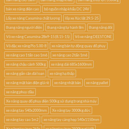
bán xe nâng điện cao
bộ nguồn nhập khẩu DC 24V
Lốp xe nâng Casumina chất lượng
lốp xe Xúc lật 29.5-25
thang nâng người điện
thang nâng tự hành 8m
thang nâng đôi
Vỏ xe nâng Casumina 28x9-15 (8.15-15)
Vỏ xe nâng DEESTONE
Vỏ đặc xe nâng Pio 5.00-8
xe nâng bán tự động quay đổ phuy
xe nâng cao 1 tấn cao 1m6
xe nâng cao 2 tấn 1m6
xe nâng chậu cảnh 500kg
xe nâng dài 685x1600mm
xe nâng gắn cân đài loan
xe nâng hạ thấp
xe nâng mặt bàn điện giá rẻ
xe nâng nhật bản
xe nâng pallet
xe nâng phuy dầu
Xe nâng quay đổ phuy điện 500kg sử dụng trong nhà máy
xe nâng tay 540x2000mm
Xe nâng tay 3000kg đức
xe nâng tay cao 1m2
xe nâng tay càng hẹp 540x1150mm
Xe nâng tay inox 2 tấn
xe nâng tay inox 2500kg giá tốt