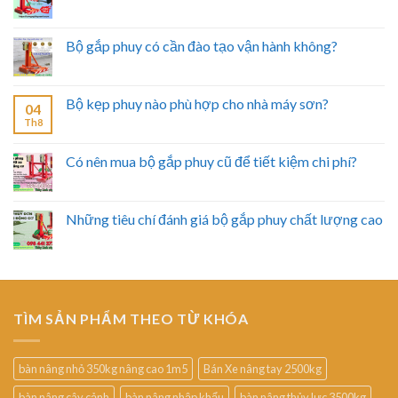
Bộ gắp phuy có cần đào tạo vận hành không?
Bộ kẹp phuy nào phù hợp cho nhà máy sơn?
04
Th8
Có nên mua bộ gắp phuy cũ để tiết kiệm chi phí?
Những tiêu chí đánh giá bộ gắp phuy chất lượng cao
TÌM SẢN PHẨM THEO TỪ KHÓA
bàn nâng nhỏ 350kg nâng cao 1m5
Bán Xe nâng tay 2500kg
bàn nâng cây cảnh
bàn nâng nhập khẩu
bàn nâng thủy lực 3500kg