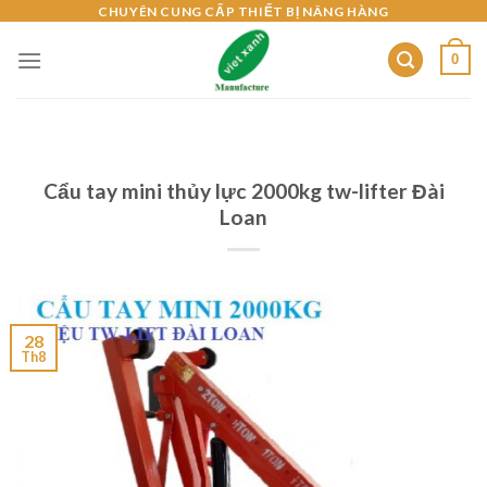
Skip
CHUYÊN CUNG CẤP THIẾT BỊ NÂNG HÀNG
to
0
content
Cẩu tay mini thủy lực 2000kg tw-lifter Đài
Loan
28
Th8