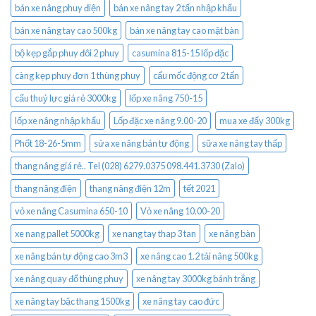
bán xe nâng phuy điện
bán xe nâng tay 2 tấn nhập khẩu
bán xe nâng tay cao 500kg
bán xe nâng tay cao mặt bàn
bộ kẹp gắp phuy đôi 2 phuy
casumina 815-15 lốp đặc
càng kẹp phuy đơn 1 thùng phuy
cẩu mốc động cơ 2 tấn
cẩu thuỷ lực giá rẻ 3000kg
lốp xe nâng 750-15
lốp xe nâng nhập khẩu
Lốp đặc xe nâng 9.00-20
mua xe đẩy 300kg
Phốt 18-26-5mm
sửa xe nâng bán tự động
sữa xe nâng tay thấp
thang nâng giá rẻ.. Tel (028) 6279.0375 098.441.3730 (Zalo)
thang nâng điện
thang nâng điện 12m
tết 2021
vỏ xe nâng Casumina 650-10
Vỏ xe nâng 10.00-20
xe nang pallet 5000kg
xe nang tay thap 3 tan
xe nâng bàn
xe nâng bán tự động cao 3m3
xe nâng cao 1.2 tải nâng 500kg
xe nâng quay đổ thùng phuy
xe nâng tay 3000kg bánh trắng
xe nâng tay bậc thang 1500kg
xe nâng tay cao đức