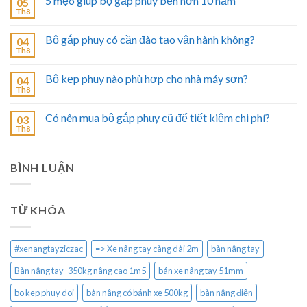
5 mẹo giúp bộ gắp phuy bền hơn 10 năm
05
Th8
Bộ gắp phuy có cần đào tạo vận hành không?
04
Th8
Bộ kẹp phuy nào phù hợp cho nhà máy sơn?
04
Th8
Có nên mua bộ gắp phuy cũ để tiết kiệm chi phí?
03
Th8
BÌNH LUẬN
TỪ KHÓA
#xenangtayziczac
=> Xe nâng tay càng dài 2m
bàn nâng tay
Bàn nâng tay 350kg nâng cao 1m5
bán xe nâng tay 51mm
bo kep phuy doi
bàn nâng có bánh xe 500kg
bàn nâng điện