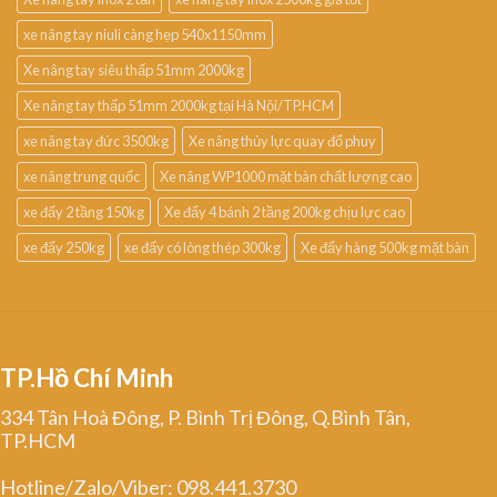
xe nâng tay niuli càng hẹp 540x1150mm
Xe nâng tay siêu thấp 51mm 2000kg
Xe nâng tay thấp 51mm 2000kg tại Hà Nội/TP.HCM
xe nâng tay đức 3500kg
Xe nâng thủy lực quay đổ phuy
xe nâng trung quốc
Xe nâng WP1000 mặt bàn chất lượng cao
xe đẩy 2 tầng 150kg
Xe đẩy 4 bánh 2 tầng 200kg chịu lực cao
xe đẩy 250kg
xe đẩy có lòng thép 300kg
Xe đẩy hàng 500kg mặt bàn
TP.Hồ Chí Minh
334 Tân Hoà Đông, P. Bình Trị Đông, Q.Bình Tân,
TP.HCM
Hotline/Zalo/Viber: 098.441.3730