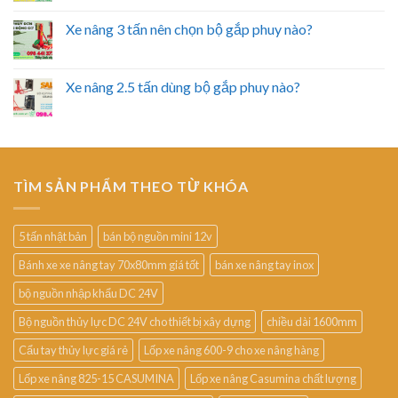
Xe nâng 3 tấn nên chọn bộ gắp phuy nào?
Xe nâng 2.5 tấn dùng bộ gắp phuy nào?
TÌM SẢN PHẨM THEO TỪ KHÓA
5 tấn nhật bản
bán bộ nguồn mini 12v
Bánh xe xe nâng tay 70x80mm giá tốt
bán xe nâng tay inox
bộ nguồn nhập khẩu DC 24V
Bộ nguồn thủy lực DC 24V cho thiết bị xây dựng
chiều dài 1600mm
Cẩu tay thủy lực giá rẻ
Lốp xe nâng 600-9 cho xe nâng hàng
Lốp xe nâng 825-15 CASUMINA
Lốp xe nâng Casumina chất lượng