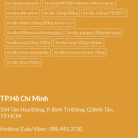
xe nâng trung quốc
Xe nâng WP1000 mặt bàn chất lượng cao
xe nâng điện giá rẻ
Xe đẩy 2 tầng 300kg
Xe đẩy 2 tầng XTB100T2
Xe đẩy 4 bánh 2 tầng 200kg chịu lực cao
Xe đẩy 600kg màu đỏ không gập
Xe đẩy gấp gọn 150kg tiện dụng
Xe đẩy hàng 2 tầng 350kg
Xe đẩy hàng 500kg mặt bàn
Xe đẩy hàng công nghiệp
Xe đẩy inox dọn vệ sinh 3 tầng
Xe đẩy nhựa 450kg
TP.Hồ Chí Minh
334 Tân Hoà Đông, P. Bình Trị Đông, Q.Bình Tân,
TP.HCM
Hotline/Zalo/Viber: 098.441.3730