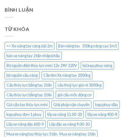
BÌNH LUẬN
TỪ KHÓA
=> Xe nâng tay càng dài 2m
Bàn nâng tay 350kg nâng cao 1m5
bán xe nâng tay 2 tấn nhập khẩu
Bộ nguồn điện thủy lực mini 12v 24V 220V
bộ kẹp phuy nâng
bộ nguồn cẩu nâng
Cần tìm Xe nâng tay 2000kg
Cẩu thủy lực bằng tay 2 tấn
cẩu thuỷ lực giá rẻ 3000kg
Cẩu thủy lực bằng tay 2 tấn
giá cẩu mốc động cơ
Giá cẩu tay thủy lực mini
Giải pháp vận chuyển
kẹp phuy dầu
kẹp phuy đơn 1 phuy
lốp xe nâng 11.00-20
lốp xe nâng 400-8
Lốp xe nâng đặc 600-9
Lốp đặc xe nâng 9.00-20
Mua xe nâng tay thủy lực 5 tấn. Mua xe nâng tay 2 tấn