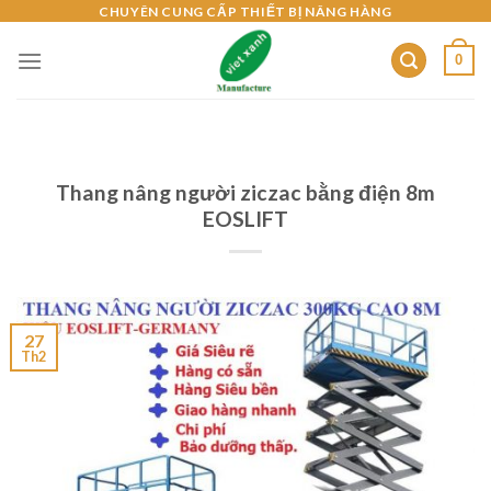
Skip
CHUYÊN CUNG CẤP THIẾT BỊ NÂNG HÀNG
to
0
content
Thang nâng người ziczac bằng điện 8m
EOSLIFT
27
Th2