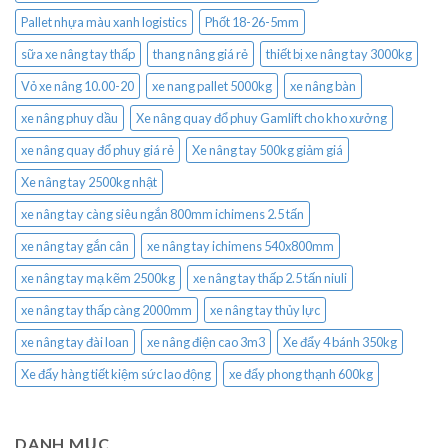
Pallet nhựa màu xanh logistics
Phốt 18-26-5mm
sữa xe nâng tay thấp
thang nâng giá rẻ
thiết bị xe nâng tay 3000kg
Vỏ xe nâng 10.00-20
xe nang pallet 5000kg
xe nâng bàn
xe nâng phuy dầu
Xe nâng quay đổ phuy Gamlift cho kho xưởng
xe nâng quay đổ phuy giá rẻ
Xe nâng tay 500kg giảm giá
Xe nâng tay 2500kg nhật
xe nâng tay càng siêu ngắn 800mm ichimens 2.5 tấn
xe nâng tay gắn cân
xe nâng tay ichimens 540x800mm
xe nâng tay mạ kẽm 2500kg
xe nâng tay thấp 2.5 tấn niuli
xe nâng tay thấp càng 2000mm
xe nâng tay thủy lực
xe nâng tay đài loan
xe nâng điện cao 3m3
Xe đẩy 4 bánh 350kg
Xe đẩy hàng tiết kiệm sức lao động
xe đẩy phong thạnh 600kg
DANH MỤC