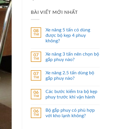
BÀI VIẾT MỚI NHẤT
Xe nâng 5 tấn có dùng
08
Th8
được bộ kẹp 4 phuy
không?
Xe nâng 3 tấn nên chọn bộ
07
Th8
gắp phuy nào?
Xe nâng 2.5 tấn dùng bộ
07
Th8
gắp phuy nào?
Các bước kiểm tra bộ kẹp
06
Th8
phuy trước khi vận hành
Bộ gắp phuy có phù hợp
06
Th8
với kho lạnh không?