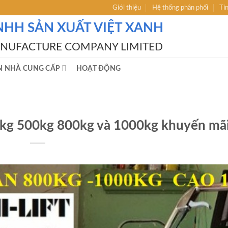
Giới thiệu
Hệ thống phân phối
Ti
NHH SẢN XUẤT VIỆT XANH
ANUFACTURE COMPANY LIMITED
N NHÀ CUNG CẤP
HOẠT ĐỘNG
kg 500kg 800kg và 1000kg khuyến mã