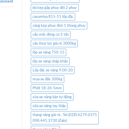
comment
bộ kẹp gắp phuy đôi 2 phuy
casumina 815-15 lốp đặc
càng kẹp phuy đơn 1 thùng phuy
cẩu mốc động cơ 2 tấn
cẩu thuỷ lực giá rẻ 3000kg
lốp xe nâng 750-15
lốp xe nâng nhập khẩu
Lốp đặc xe nâng 9.00-20
mua xe đẩy 300kg
Phốt 18-26-5mm
sửa xe nâng bán tự động
sữa xe nâng tay thấp
thang nâng giá rẻ.. Tel (028) 6279.0375
098.441.3730 (Zalo)