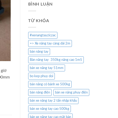
BÌNH LUẬN
TỪ KHÓA
#xenangtayziczac
=> Xe nâng tay càng dài 2m
bàn nâng tay
Bàn nâng tay 350kg nâng cao 1m5
bán xe nâng tay 51mm
 giờ
bo kep phuy doi
900mm
bàn nâng có bánh xe 500kg
bàn nâng điện
bán xe nâng phuy điện
bán xe nâng tay 2 tấn nhập khẩu
bán xe nâng tay cao 500kg
bán xe nâng tay cao mặt bàn