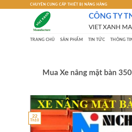
Skip
CHUYÊN CUNG CẤP THIẾT BỊ NÂNG HÀNG
to
CÔNG TY T
content
VIET XANH M
TRANG CHỦ
SẢN PHẨM
TIN TỨC
THÔNG TI
Mua Xe nâng mặt bàn 350
22
Th10