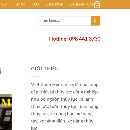
n tức
Liên hệ
FAQ
Đăng nhập
Giỏ hàng /
0
₫
0
Tìm
kiếm:
Hotline: 098 441 3730
GIỚI THIỆU
i
Viet Xanh Hydraulics là nhà cung
cấp thiết bị thủy lực công nghiệp
như bộ nguồn thủy lực, xi lanh
thủy lực, bơm thủy lực, bàn nâng
thủy lực, xe nâng bàn, xe nâng
tay, xe nâng điện, xe nâng thủy
lực.