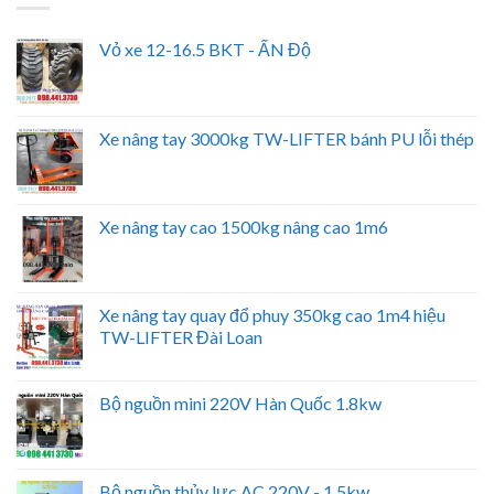
Vỏ xe 12-16.5 BKT - ẤN Độ
Xe nâng tay 3000kg TW-LIFTER bánh PU lỗi thép
Xe nâng tay cao 1500kg nâng cao 1m6
Xe nâng tay quay đổ phuy 350kg cao 1m4 hiệu
TW-LIFTER Đài Loan
Bộ nguồn mini 220V Hàn Quốc 1.8kw
Bộ nguồn thủy lực AC 220V - 1.5kw