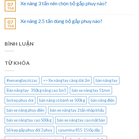
Xe nâng 3 tấn nên chọn bộ gắp phuy nào?
07
Th8
Xe nâng 2.5 tấn dùng bộ gắp phuy nào?
07
Th8
BÌNH LUẬN
TỪ KHÓA
#xenangtayziczac
=> Xe nâng tay càng dài 2m
bàn nâng tay
Bàn nâng tay 350kg nâng cao 1m5
bán xe nâng tay 51mm
bo kep phuy doi
bàn nâng có bánh xe 500kg
bàn nâng điện
bán xe nâng phuy điện
bán xe nâng tay 2 tấn nhập khẩu
bán xe nâng tay cao 500kg
bán xe nâng tay cao mặt bàn
bộ kẹp gắp phuy đôi 2 phuy
casumina 815-15 lốp đặc