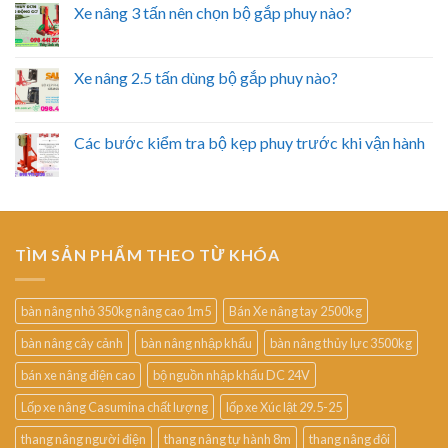
Xe nâng 3 tấn nên chọn bộ gắp phuy nào?
Xe nâng 2.5 tấn dùng bộ gắp phuy nào?
Các bước kiểm tra bộ kẹp phuy trước khi vận hành
TÌM SẢN PHẨM THEO TỪ KHÓA
bàn nâng nhỏ 350kg nâng cao 1m5
Bán Xe nâng tay 2500kg
bàn nâng cây cảnh
bàn nâng nhập khẩu
bàn nâng thủy lực 3500kg
bán xe nâng điện cao
bộ nguồn nhập khẩu DC 24V
Lốp xe nâng Casumina chất lượng
lốp xe Xúc lật 29.5-25
thang nâng người điện
thang nâng tự hành 8m
thang nâng đôi