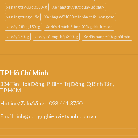
xe nâng tay đức 3500kg
Xe nâng thủy lực quay đổ phuy
xe nâng trung quốc
Xe nâng WP1000 mặt bàn chất lượng cao
xe đẩy 2 tầng 150kg
Xe đẩy 4 bánh 2 tầng 200kg chịu lực cao
xe đẩy 250kg
xe đẩy có lòng thép 300kg
Xe đẩy hàng 500kg mặt bàn
TP.Hồ Chí Minh
334 Tân Hoà Đông, P. Bình Trị Đông, Q.Bình Tân,
TP.HCM
Hotline/Zalo/Viber: 098.441.3730
Email: linh@congnghiepvietxanh.com.vn