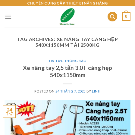
Skip
CHUYÊN CUNG CẤP THIẾT BỊ NÂNG HÀNG
to
0
content
TAG ARCHIVES:
XE NÂNG TAY CÀNG HẸP
540X1150MM TẢI 2500KG
TIN TỨC THÔNG BÁO
Xe nâng tay 2,5 tấn 3.0T càng hẹp
540x1150mm
POSTED ON
24 THÁNG 7, 2023
BY
LINH
24
Th7