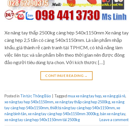
Xe nâng tay thấp 2500kg càng hẹp 540x1150mm Xe nâng tay
càng hẹp 2,5 tấn có càng 540x1150mm. Là sản phẩm nhập
khẩu, giá thành rẻ cạnh tranh tại TPHCM, có khả năng làm
việc liên tục và sản phẩm bền theo thời gian nên được đông
đảo người tiêu dùng lựa chon. Với kích thươc […]
CONTINUE READING
→
Posted in
Tin tức Thông Báo
|
Tagged
mua xe nâng tay hẹp
,
xe nâng giá rẻ
,
xe nâng tay hẹp 540x1150mm
,
xe nâng tay thấp càng hẹp 2500kg
,
xe nâng
tay càng hẹp 540x1150mm
,
thiết bị nâng tay càng hẹp 540x1150mm
,
xe
nâng bình tân
,
xe nâng tay càng hẹp 540x1150mm 3000kg
,
bán xe nâng tay
,
xe nâng tay càng hẹp 540x1150mm tải 2500kg
Leave a comment