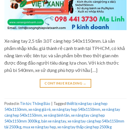
Xe nâng tay 2,5 tấn 3.0T càng hẹp 540x1150mm. Là sản
phẩm nhập khẩu, giá thành rẻ cạnh tranh tại TPHCM, có khả
năng làm việc liên tục và sản phẩm bền theo thời gian nên
được đông đảo người tiêu dùng lựa chon. Với kích thước
phủ bì 540mm, xe sử dụng phù hợp với hầu […]
CONTINUE READING
→
Posted in
Tin tức Thông Báo
|
Tagged
thiết bị nâng tay càng hẹp
540x1150mm
,
xe nâng giá rẻ
,
xe nâng tay hẹp 540x1150mm
,
xe nâng tay
càng hẹp 540x1150mm
,
xe nâng bình tân
,
xe nâng tay càng hẹp
540x1150mm 3000kg
,
bán xe nâng tay
,
xe nâng tay càng hẹp 540x1150mm
tải 2500kg
,
mua xe nâng tay hẹp
,
xe nâng tay thấp càng hẹp 2500kg