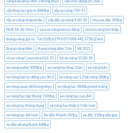
càng kẹp phuy đơn 1 thùng phuy
cẩu mốc động cơ 2 tấn
cẩu thuỷ lực giá rẻ 3000kg
lốp xe nâng 750-15
lốp xe nâng nhập khẩu
Lốp đặc xe nâng 9.00-20
mua xe đẩy 300kg
Phốt 18-26-5mm
sửa xe nâng bán tự động
sữa xe nâng tay thấp
thang nâng giá rẻ.. Tel (028) 6279.0375 098.441.3730 (Zalo)
thang nâng điện
thang nâng điện 12m
tết 2021
vỏ xe nâng Casumina 650-10
Vỏ xe nâng 10.00-20
xe nang pallet 5000kg
xe nang tay thap 3 tan
xe nâng bàn
xe nâng bán tự động cao 3m3
xe nâng cao 1.2 tải nâng 500kg
xe nâng quay đổ thùng phuy
xe nâng tay 3000kg bánh trắng
xe nâng tay bậc thang 1500kg
xe nâng tay cao đức
xe nâng tay thông dụng
xe nâng tay thấp 2.5 tấn niuli
xe nâng tay đài loan
Xe đẩy 4 bánh 350kg
xe đẩy 150kg xếp gọn
xe đẩy phong thạnh 600kg