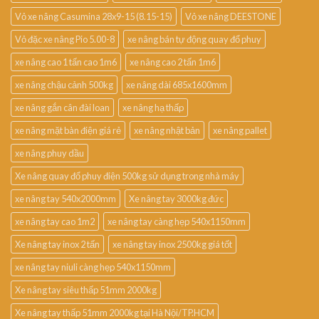
Vỏ xe nâng Casumina 28x9-15 (8.15-15)
Vỏ xe nâng DEESTONE
Vỏ đặc xe nâng Pio 5.00-8
xe nâng bán tự động quay đổ phuy
xe nâng cao 1 tấn cao 1m6
xe nâng cao 2 tấn 1m6
xe nâng chậu cảnh 500kg
xe nâng dài 685x1600mm
xe nâng gắn cân đài loan
xe nâng hạ thấp
xe nâng mặt bàn điện giá rẻ
xe nâng nhật bản
xe nâng pallet
xe nâng phuy dầu
Xe nâng quay đổ phuy điện 500kg sử dụng trong nhà máy
xe nâng tay 540x2000mm
Xe nâng tay 3000kg đức
xe nâng tay cao 1m2
xe nâng tay càng hẹp 540x1150mm
Xe nâng tay inox 2 tấn
xe nâng tay inox 2500kg giá tốt
xe nâng tay niuli càng hẹp 540x1150mm
Xe nâng tay siêu thấp 51mm 2000kg
Xe nâng tay thấp 51mm 2000kg tại Hà Nội/TP.HCM