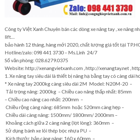
Công ty Việt Xanh Chuyên bán các dòng xe nâng tay , xe nâng nhập
lift…
bảo hành 12 tháng, hàng mới 2020, chất lượng giá tốt tại TP.H
Hotline/zalo: 098 441 3730 – Ms.Linh 24/7
Số văn phòng: 028.6279.0375
Website: http://xenangvietxanh.com , http://xenangtay.net , ht
1. Xe nâng tay siêu dài là thiết bị nâng hạ bằng tay có càng 
* Xe nâng tay 2000kg càng siêu dài 2M Model: N20M-20 –
Tải trọng nâng: 2000kg – Chiều cao nâng thấp nhất: 85mm
– Chiều cao nâng cao nhất: 200mm –
Chiều rộng càng nâng: 685mm hoặc 520mm càng hẹp –
Chiều dài càng nâng: 1500mm/ 1800mm/ 2000mm –
Khoảng cách giữa 2 càng nâng (lọt lòng): 360mm –
Sử dụng bánh xe lõi thép bọc nhựa PU –
Kích thước bản càng nâng: 160 x 60mm –