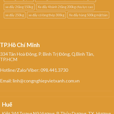
xe đẩy 2 tầng 150kg
Xe đẩy 4 bánh 2 tầng 200kg chịu lực cao
xe đẩy 250kg
xe đẩy có lòng thép 300kg
Xe đẩy hàng 500kg mặt bàn
TP.Hồ Chí Minh
334 Tân Hoà Đông, P. Bình Trị Đông, Q.Bình Tân,
TP.HCM
Hotline/Zalo/Viber: 098.441.3730
Email: linh@congnghiepvietxanh.com.vn
Huế
Kiệt 344 Trưng Nữ Vương, P. Thủy Dương, TX. Hương