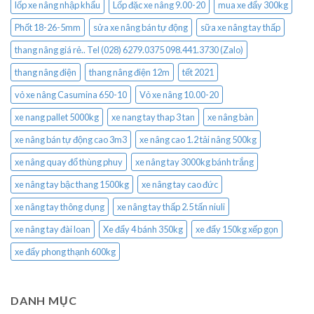
lốp xe nâng nhập khẩu
Lốp đặc xe nâng 9.00-20
mua xe đẩy 300kg
Phốt 18-26-5mm
sửa xe nâng bán tự động
sữa xe nâng tay thấp
thang nâng giá rẻ.. Tel (028) 6279.0375 098.441.3730 (Zalo)
thang nâng điện
thang nâng điện 12m
tết 2021
vỏ xe nâng Casumina 650-10
Vỏ xe nâng 10.00-20
xe nang pallet 5000kg
xe nang tay thap 3 tan
xe nâng bàn
xe nâng bán tự động cao 3m3
xe nâng cao 1.2 tải nâng 500kg
xe nâng quay đổ thùng phuy
xe nâng tay 3000kg bánh trắng
xe nâng tay bậc thang 1500kg
xe nâng tay cao đức
xe nâng tay thông dụng
xe nâng tay thấp 2.5 tấn niuli
xe nâng tay đài loan
Xe đẩy 4 bánh 350kg
xe đẩy 150kg xếp gọn
xe đẩy phong thạnh 600kg
DANH MỤC