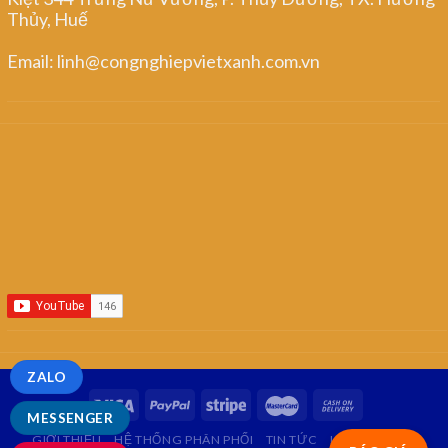
Thủy, Huế
Email: linh@congnghiepvietxanh.com.vn
ZALO
MESSENGER
GIỚI THIỆU
HỆ THỐNG PHÂN PHỐI
TIN TỨC
LIÊN HỆ
FAQ