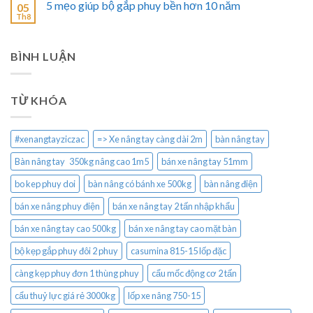
5 mẹo giúp bộ gắp phuy bền hơn 10 năm
05
Th8
BÌNH LUẬN
TỪ KHÓA
#xenangtayziczac
=> Xe nâng tay càng dài 2m
bàn nâng tay
Bàn nâng tay 350kg nâng cao 1m5
bán xe nâng tay 51mm
bo kep phuy doi
bàn nâng có bánh xe 500kg
bàn nâng điện
bán xe nâng phuy điện
bán xe nâng tay 2 tấn nhập khẩu
bán xe nâng tay cao 500kg
bán xe nâng tay cao mặt bàn
bộ kẹp gắp phuy đôi 2 phuy
casumina 815-15 lốp đặc
càng kẹp phuy đơn 1 thùng phuy
cẩu mốc động cơ 2 tấn
cẩu thuỷ lực giá rẻ 3000kg
lốp xe nâng 750-15