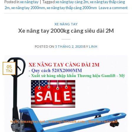
Posted in
xe nâng tay
|
Tagged
xe nâng tay càng 2m
,
xe nâng tay thấp càng
2m
,
xe nâng tay 2000mm
,
xe nâng tay thấp càng 2000mm
Leave a comment
XE NÂNG TAY
Xe nâng tay 2000kg càng siêu dài 2M
POSTED ON
5 THÁNG 2, 2020
BY
LINH
05
Th2