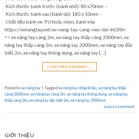
Kích thước bánh trước (bánh nhỏ): 80 x70mm –
Kích thước bánh sau (bánh lái): 180 x 50mm –
Chất liệu bánh xe: PU hoặc nilon, bánh kép
https://xenangtay.net/xe-nang-tay-cang-sieu-dai-lnt20m
=> xe nâng tay càng 2m, xe nâng tay thấp càng 2000mm, xe
nâng tay thấp càng 2m, xe nâng tay 2000mm, xe nâng tay đặc
biệt 2m, xe nâng tay thông dụng, xe nâng tay […]
CONTINUE READING
→
Posted in
xe nâng tay
|
Tagged
xe nâng tay nhập khẩu
,
xe nâng tay thấp
càng 2000mm
,
xe nâng tay càng 2m
,
xe nâng tay thông dụng
,
xe nâng tay
thấp càng 2m
,
xe nâng tay đặc biệt 2m
,
xe nâng tay 2000mm
Leave a comment
GIỚI THIỆU