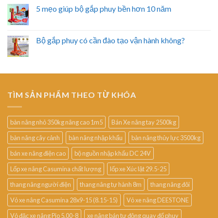
5 mẹo giúp bộ gắp phuy bền hơn 10 năm
Bộ gắp phuy có cần đào tạo vận hành không?
TÌM SẢN PHẨM THEO TỪ KHÓA
bàn nâng nhỏ 350kg nâng cao 1m5
Bán Xe nâng tay 2500kg
bàn nâng cây cảnh
bàn nâng nhập khẩu
bàn nâng thủy lực 3500kg
bán xe nâng điện cao
bộ nguồn nhập khẩu DC 24V
Lốp xe nâng Casumina chất lượng
lốp xe Xúc lật 29.5-25
thang nâng người điện
thang nâng tự hành 8m
thang nâng đôi
Vỏ xe nâng Casumina 28x9-15 (8.15-15)
Vỏ xe nâng DEESTONE
Vỏ đặc xe nâng Pio 5.00-8
xe nâng bán tự động quay đổ phuy