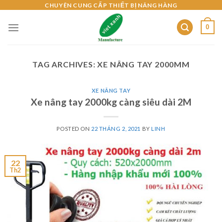
Skip
CHUYÊN CUNG CẤP THIẾT BỊ NÂNG HÀNG
to
0
content
TAG ARCHIVES:
XE NÂNG TAY 2000MM
XE NÂNG TAY
Xe nâng tay 2000kg càng siêu dài 2M
POSTED ON
22 THÁNG 2, 2021
BY
LINH
22
Th2