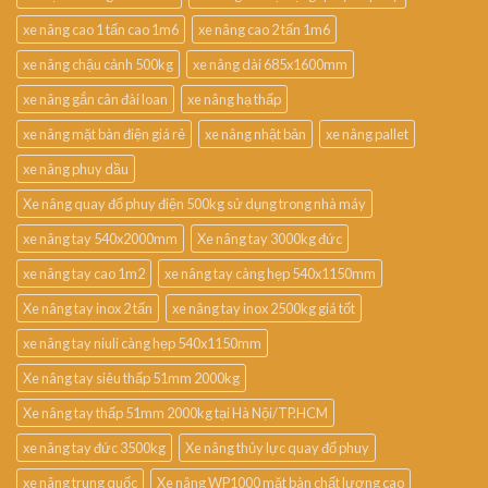
xe nâng cao 1 tấn cao 1m6
xe nâng cao 2 tấn 1m6
xe nâng chậu cảnh 500kg
xe nâng dài 685x1600mm
xe nâng gắn cân đài loan
xe nâng hạ thấp
xe nâng mặt bàn điện giá rẻ
xe nâng nhật bản
xe nâng pallet
xe nâng phuy dầu
Xe nâng quay đổ phuy điện 500kg sử dụng trong nhà máy
xe nâng tay 540x2000mm
Xe nâng tay 3000kg đức
xe nâng tay cao 1m2
xe nâng tay càng hẹp 540x1150mm
Xe nâng tay inox 2 tấn
xe nâng tay inox 2500kg giá tốt
xe nâng tay niuli càng hẹp 540x1150mm
Xe nâng tay siêu thấp 51mm 2000kg
Xe nâng tay thấp 51mm 2000kg tại Hà Nội/TP.HCM
xe nâng tay đức 3500kg
Xe nâng thủy lực quay đổ phuy
xe nâng trung quốc
Xe nâng WP1000 mặt bàn chất lượng cao