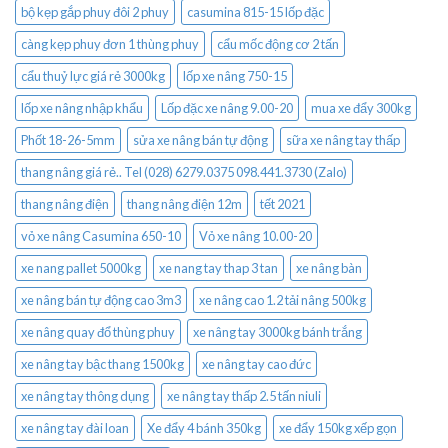
bộ kẹp gắp phuy đôi 2 phuy
casumina 815-15 lốp đặc
càng kẹp phuy đơn 1 thùng phuy
cẩu mốc động cơ 2 tấn
cẩu thuỷ lực giá rẻ 3000kg
lốp xe nâng 750-15
lốp xe nâng nhập khẩu
Lốp đặc xe nâng 9.00-20
mua xe đẩy 300kg
Phốt 18-26-5mm
sửa xe nâng bán tự động
sữa xe nâng tay thấp
thang nâng giá rẻ.. Tel (028) 6279.0375 098.441.3730 (Zalo)
thang nâng điện
thang nâng điện 12m
tết 2021
vỏ xe nâng Casumina 650-10
Vỏ xe nâng 10.00-20
xe nang pallet 5000kg
xe nang tay thap 3 tan
xe nâng bàn
xe nâng bán tự động cao 3m3
xe nâng cao 1.2 tải nâng 500kg
xe nâng quay đổ thùng phuy
xe nâng tay 3000kg bánh trắng
xe nâng tay bậc thang 1500kg
xe nâng tay cao đức
xe nâng tay thông dụng
xe nâng tay thấp 2.5 tấn niuli
xe nâng tay đài loan
Xe đẩy 4 bánh 350kg
xe đẩy 150kg xếp gọn