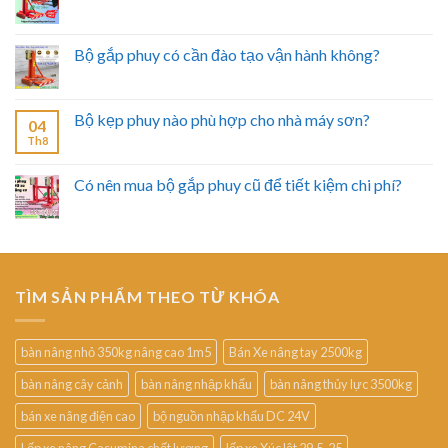
Bộ gắp phuy có cần đào tạo vận hành không?
Bộ kẹp phuy nào phù hợp cho nhà máy sơn?
04
Th8
Có nên mua bộ gắp phuy cũ để tiết kiệm chi phí?
TÌM SẢN PHẨM THEO TỪ KHÓA
bàn nâng nhỏ 350kg nâng cao 1m5
Bán Xe nâng tay 2500kg
bàn nâng cây cảnh
bàn nâng nhập khẩu
bàn nâng thủy lực 3500kg
bán xe nâng điện cao
bộ nguồn nhập khẩu DC 24V