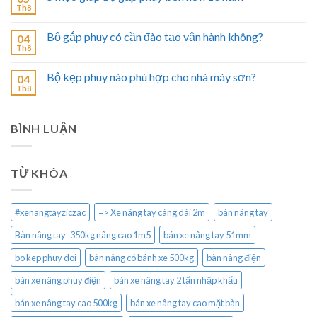
Th8
Bộ gắp phuy có cần đào tạo vận hành không?
04
Th8
Bộ kẹp phuy nào phù hợp cho nhà máy sơn?
04
Th8
BÌNH LUẬN
TỪ KHÓA
#xenangtayziczac
=> Xe nâng tay càng dài 2m
bàn nâng tay
Bàn nâng tay 350kg nâng cao 1m5
bán xe nâng tay 51mm
bo kep phuy doi
bàn nâng có bánh xe 500kg
bàn nâng điện
bán xe nâng phuy điện
bán xe nâng tay 2 tấn nhập khẩu
bán xe nâng tay cao 500kg
bán xe nâng tay cao mặt bàn