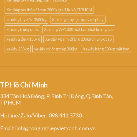
Xe nâng tay siêu thấp 51mm 2000kg
Xe nâng tay thấp 51mm 2000kg tại Hà Nội/TP.HCM
xe nâng tay đức 3500kg
Xe nâng thủy lực quay đổ phuy
xe nâng trung quốc
Xe nâng WP1000 mặt bàn chất lượng cao
xe đẩy 2 tầng 150kg
Xe đẩy 4 bánh 2 tầng 200kg chịu lực cao
xe đẩy 250kg
xe đẩy có lòng thép 300kg
Xe đẩy hàng 500kg mặt bàn
TP.Hồ Chí Minh
334 Tân Hoà Đông, P. Bình Trị Đông, Q.Bình Tân,
TP.HCM
Hotline/Zalo/Viber: 098.441.3730
Email: linh@congnghiepvietxanh.com.vn