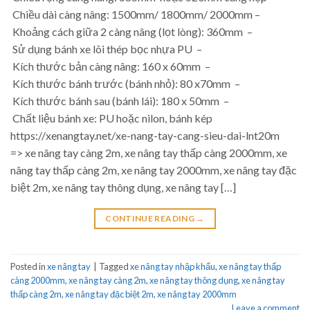
Chiều dài càng nâng: 1500mm/ 1800mm/ 2000mm –
Khoảng cách giữa 2 càng nâng (lọt lòng): 360mm –
Sử dụng bánh xe lõi thép bọc nhựa PU –
Kích thước bản càng nâng: 160 x 60mm –
Kích thước bánh trước (bánh nhỏ): 80 x70mm –
Kích thước bánh sau (bánh lái): 180 x 50mm –
Chất liệu bánh xe: PU hoặc nilon, bánh kép
https://xenangtay.net/xe-nang-tay-cang-sieu-dai-lnt20m
=> xe nâng tay càng 2m, xe nâng tay thấp càng 2000mm, xe
nâng tay thấp càng 2m, xe nâng tay 2000mm, xe nâng tay đặc
biệt 2m, xe nâng tay thông dụng, xe nâng tay […]
CONTINUE READING
→
Posted in
xe nâng tay
|
Tagged
xe nâng tay nhập khẩu
,
xe nâng tay thấp
càng 2000mm
,
xe nâng tay càng 2m
,
xe nâng tay thông dụng
,
xe nâng tay
thấp càng 2m
,
xe nâng tay đặc biệt 2m
,
xe nâng tay 2000mm
Leave a comment