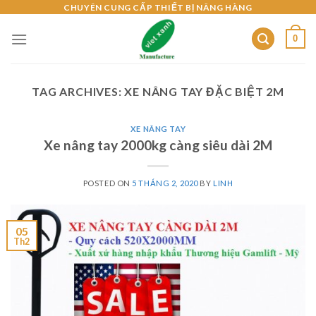
Skip
CHUYÊN CUNG CẤP THIẾT BỊ NÂNG HÀNG
to
0
content
TAG ARCHIVES:
XE NÂNG TAY ĐẶC BIỆT 2M
XE NÂNG TAY
Xe nâng tay 2000kg càng siêu dài 2M
POSTED ON
5 THÁNG 2, 2020
BY
LINH
05
Th2