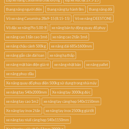
Lốp xe nâng Casumina chất lượng
lốp xe Xúc lật 29.5-25
thang nâng người điện
thang nâng tự hành 8m
thang nâng đôi
Vỏ xe nâng Casumina 28x9-15 (8.15-15)
Vỏ xe nâng DEESTONE
Vỏ đặc xe nâng Pio 5.00-8
xe nâng bán tự động quay đổ phuy
xe nâng cao 1 tấn cao 1m6
xe nâng cao 2 tấn 1m6
xe nâng chậu cảnh 500kg
xe nâng dài 685x1600mm
xe nâng gắn cân đài loan
xe nâng hạ thấp
xe nâng mặt bàn điện giá rẻ
xe nâng nhật bản
xe nâng pallet
xe nâng phuy dầu
Xe nâng quay đổ phuy điện 500kg sử dụng trong nhà máy
xe nâng tay 540x2000mm
Xe nâng tay 3000kg đức
xe nâng tay cao 1m2
xe nâng tay càng hẹp 540x1150mm
Xe nâng tay inox 2 tấn
xe nâng tay inox 2500kg giá tốt
xe nâng tay niuli càng hẹp 540x1150mm