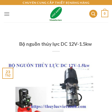
Skip
CHUYÊN CUNG CẤP THIẾT BỊ NÂNG HÀNG
to
0
content
Bộ nguồn thủy lực DC 12V-1.5kw
23
Th2