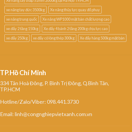
Xe nâng tay thấp 51mm 2000kg tại Hà Nội/TP.HCM
xe nâng tay đức 3500kg
Xe nâng thủy lực quay đổ phuy
xe nâng trung quốc
Xe nâng WP1000 mặt bàn chất lượng cao
xe đẩy 2 tầng 150kg
Xe đẩy 4 bánh 2 tầng 200kg chịu lực cao
xe đẩy 250kg
xe đẩy có lòng thép 300kg
Xe đẩy hàng 500kg mặt bàn
TP.Hồ Chí Minh
334 Tân Hoà Đông, P. Bình Trị Đông, Q.Bình Tân,
TP.HCM
Hotline/Zalo/Viber: 098.441.3730
Email: linh@congnghiepvietxanh.com.vn