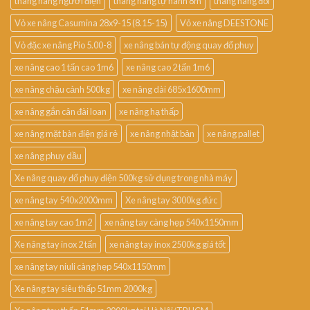
thang nâng người điện
thang nâng tự hành 8m
thang nâng đôi
Vỏ xe nâng Casumina 28x9-15 (8.15-15)
Vỏ xe nâng DEESTONE
Vỏ đặc xe nâng Pio 5.00-8
xe nâng bán tự động quay đổ phuy
xe nâng cao 1 tấn cao 1m6
xe nâng cao 2 tấn 1m6
xe nâng chậu cảnh 500kg
xe nâng dài 685x1600mm
xe nâng gắn cân đài loan
xe nâng hạ thấp
xe nâng mặt bàn điện giá rẻ
xe nâng nhật bản
xe nâng pallet
xe nâng phuy dầu
Xe nâng quay đổ phuy điện 500kg sử dụng trong nhà máy
xe nâng tay 540x2000mm
Xe nâng tay 3000kg đức
xe nâng tay cao 1m2
xe nâng tay càng hẹp 540x1150mm
Xe nâng tay inox 2 tấn
xe nâng tay inox 2500kg giá tốt
xe nâng tay niuli càng hẹp 540x1150mm
Xe nâng tay siêu thấp 51mm 2000kg