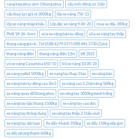
càng kẹp phuy đơn 1 thùng phuy
cẩu mốc động cơ 2 tấn
cẩu thuỷ lực giá rẻ 3000kg
lốp xe nâng 750-15
lốp xe nâng nhập khẩu
Lốp đặc xe nâng 9.00-20
mua xe đẩy 300kg
Phốt 18-26-5mm
sửa xe nâng bán tự động
sữa xe nâng tay thấp
thang nâng giá rẻ.. Tel (028) 6279.0375 098.441.3730 (Zalo)
thang nâng điện
thang nâng điện 12m
tết 2021
vỏ xe nâng Casumina 650-10
Vỏ xe nâng 10.00-20
xe nang pallet 5000kg
xe nang tay thap 3 tan
xe nâng bàn
xe nâng bán tự động cao 3m3
xe nâng cao 1.2 tải nâng 500kg
xe nâng quay đổ thùng phuy
xe nâng tay 3000kg bánh trắng
xe nâng tay bậc thang 1500kg
xe nâng tay cao đức
xe nâng tay thông dụng
xe nâng tay thấp 2.5 tấn niuli
xe nâng tay đài loan
Xe đẩy 4 bánh 350kg
xe đẩy 150kg xếp gọn
xe đẩy phong thạnh 600kg