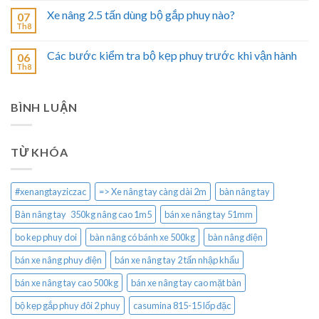
Xe nâng 2.5 tấn dùng bộ gắp phuy nào?
07
Th8
Các bước kiểm tra bộ kẹp phuy trước khi vận hành
06
Th8
BÌNH LUẬN
TỪ KHÓA
#xenangtayziczac
=> Xe nâng tay càng dài 2m
bàn nâng tay
Bàn nâng tay 350kg nâng cao 1m5
bán xe nâng tay 51mm
bo kep phuy doi
bàn nâng có bánh xe 500kg
bàn nâng điện
bán xe nâng phuy điện
bán xe nâng tay 2 tấn nhập khẩu
bán xe nâng tay cao 500kg
bán xe nâng tay cao mặt bàn
bộ kẹp gắp phuy đôi 2 phuy
casumina 815-15 lốp đặc