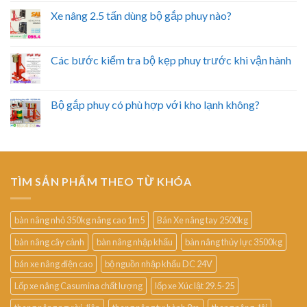
Xe nâng 2.5 tấn dùng bộ gắp phuy nào?
Các bước kiểm tra bộ kẹp phuy trước khi vận hành
Bộ gắp phuy có phù hợp với kho lạnh không?
TÌM SẢN PHẨM THEO TỪ KHÓA
bàn nâng nhỏ 350kg nâng cao 1m5
Bán Xe nâng tay 2500kg
bàn nâng cây cảnh
bàn nâng nhập khẩu
bàn nâng thủy lực 3500kg
bán xe nâng điện cao
bộ nguồn nhập khẩu DC 24V
Lốp xe nâng Casumina chất lượng
lốp xe Xúc lật 29.5-25