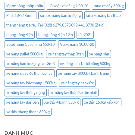
lốp xe nâng nhập khẩu
Lốp đặc xe nâng 9.00-20
mua xe đẩy 300kg
Phốt 18-26-5mm
sửa xe nâng bán tự động
sữa xe nâng tay thấp
thang nâng giá rẻ.. Tel (028) 6279.0375 098.441.3730 (Zalo)
thang nâng điện
thang nâng điện 12m
tết 2021
vỏ xe nâng Casumina 650-10
Vỏ xe nâng 10.00-20
xe nang pallet 5000kg
xe nang tay thap 3 tan
xe nâng bàn
xe nâng bán tự động cao 3m3
xe nâng cao 1.2 tải nâng 500kg
xe nâng quay đổ thùng phuy
xe nâng tay 3000kg bánh trắng
xe nâng tay bậc thang 1500kg
xe nâng tay cao đức
xe nâng tay thông dụng
xe nâng tay thấp 2.5 tấn niuli
xe nâng tay đài loan
Xe đẩy 4 bánh 350kg
xe đẩy 150kg xếp gọn
xe đẩy phong thạnh 600kg
DANH MỤC