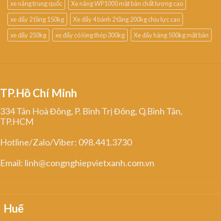
xe nâng trung quốc
Xe nâng WP1000 mặt bàn chất lượng cao
xe đẩy 2 tầng 150kg
Xe đẩy 4 bánh 2 tầng 200kg chịu lực cao
xe đẩy 250kg
xe đẩy có lòng thép 300kg
Xe đẩy hàng 500kg mặt bàn
TP.Hồ Chí Minh
334 Tân Hoà Đông, P. Bình Trị Đông, Q.Bình Tân,
TP.HCM
Hotline/Zalo/Viber: 098.441.3730
Email: linh@congnghiepvietxanh.com.vn
Huế