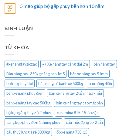
5 mẹo giúp bộ gắp phuy bền hơn 10 năm
05
Th8
BÌNH LUẬN
TỪ KHÓA
#xenangtayziczac
=> Xe nâng tay càng dài 2m
bàn nâng tay
Bàn nâng tay 350kg nâng cao 1m5
bán xe nâng tay 51mm
bo kep phuy doi
bàn nâng có bánh xe 500kg
bàn nâng điện
bán xe nâng phuy điện
bán xe nâng tay 2 tấn nhập khẩu
bán xe nâng tay cao 500kg
bán xe nâng tay cao mặt bàn
bộ kẹp gắp phuy đôi 2 phuy
casumina 815-15 lốp đặc
càng kẹp phuy đơn 1 thùng phuy
cẩu mốc động cơ 2 tấn
cẩu thuỷ lực giá rẻ 3000kg
lốp xe nâng 750-15