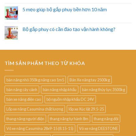
5 mẹo giúp bộ gắp phuy bền hơn 10 năm
Bộ gắp phuy có cần đào tạo vận hành không?
TÌM SẢN PHẨM THEO TỪ KHÓA
bàn nâng nhỏ 350kg nâng cao 1m5
Bán Xe nâng tay 2500kg
bàn nâng cây cảnh
bàn nâng nhập khẩu
bàn nâng thủy lực 3500kg
bán xe nâng điện cao
bộ nguồn nhập khẩu DC 24V
Lốp xe nâng Casumina chất lượng
lốp xe Xúc lật 29.5-25
thang nâng người điện
thang nâng tự hành 8m
thang nâng đôi
Vỏ xe nâng Casumina 28x9-15 (8.15-15)
Vỏ xe nâng DEESTONE