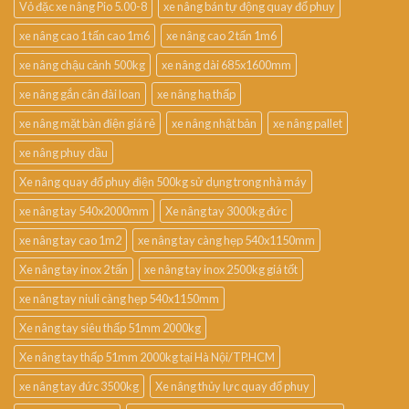
Vỏ đặc xe nâng Pio 5.00-8
xe nâng bán tự động quay đổ phuy
xe nâng cao 1 tấn cao 1m6
xe nâng cao 2 tấn 1m6
xe nâng chậu cảnh 500kg
xe nâng dài 685x1600mm
xe nâng gắn cân đài loan
xe nâng hạ thấp
xe nâng mặt bàn điện giá rẻ
xe nâng nhật bản
xe nâng pallet
xe nâng phuy dầu
Xe nâng quay đổ phuy điện 500kg sử dụng trong nhà máy
xe nâng tay 540x2000mm
Xe nâng tay 3000kg đức
xe nâng tay cao 1m2
xe nâng tay càng hẹp 540x1150mm
Xe nâng tay inox 2 tấn
xe nâng tay inox 2500kg giá tốt
xe nâng tay niuli càng hẹp 540x1150mm
Xe nâng tay siêu thấp 51mm 2000kg
Xe nâng tay thấp 51mm 2000kg tại Hà Nội/TP.HCM
xe nâng tay đức 3500kg
Xe nâng thủy lực quay đổ phuy