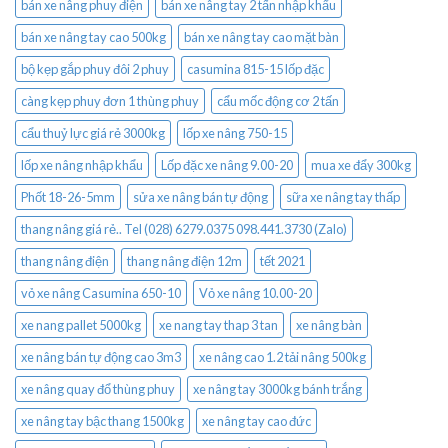
bán xe nâng phuy điện
bán xe nâng tay 2 tấn nhập khẩu
bán xe nâng tay cao 500kg
bán xe nâng tay cao mặt bàn
bộ kẹp gắp phuy đôi 2 phuy
casumina 815-15 lốp đặc
càng kẹp phuy đơn 1 thùng phuy
cẩu mốc động cơ 2 tấn
cẩu thuỷ lực giá rẻ 3000kg
lốp xe nâng 750-15
lốp xe nâng nhập khẩu
Lốp đặc xe nâng 9.00-20
mua xe đẩy 300kg
Phốt 18-26-5mm
sửa xe nâng bán tự động
sữa xe nâng tay thấp
thang nâng giá rẻ.. Tel (028) 6279.0375 098.441.3730 (Zalo)
thang nâng điện
thang nâng điện 12m
tết 2021
vỏ xe nâng Casumina 650-10
Vỏ xe nâng 10.00-20
xe nang pallet 5000kg
xe nang tay thap 3 tan
xe nâng bàn
xe nâng bán tự động cao 3m3
xe nâng cao 1.2 tải nâng 500kg
xe nâng quay đổ thùng phuy
xe nâng tay 3000kg bánh trắng
xe nâng tay bậc thang 1500kg
xe nâng tay cao đức