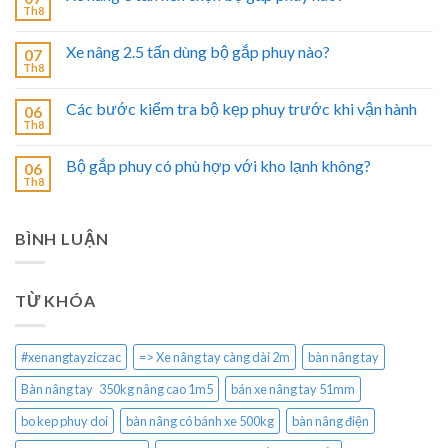
Th8
Xe nâng 2.5 tấn dùng bộ gắp phuy nào?
07
Th8
Các bước kiểm tra bộ kẹp phuy trước khi vận hành
06
Th8
Bộ gắp phuy có phù hợp với kho lạnh không?
06
Th8
BÌNH LUẬN
TỪ KHÓA
#xenangtayziczac
=> Xe nâng tay càng dài 2m
bàn nâng tay
Bàn nâng tay 350kg nâng cao 1m5
bán xe nâng tay 51mm
bo kep phuy doi
bàn nâng có bánh xe 500kg
bàn nâng điện