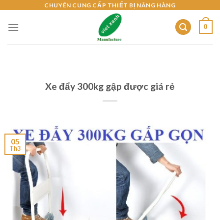
Skip
CHUYÊN CUNG CẤP THIẾT BỊ NÂNG HÀNG
to
0
content
Xe đẩy 300kg gập được giá rẻ
05
Th3