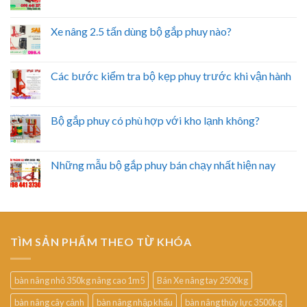
Xe nâng 2.5 tấn dùng bộ gắp phuy nào?
Các bước kiểm tra bộ kẹp phuy trước khi vận hành
Bộ gắp phuy có phù hợp với kho lạnh không?
Những mẫu bộ gắp phuy bán chạy nhất hiện nay
TÌM SẢN PHẨM THEO TỪ KHÓA
bàn nâng nhỏ 350kg nâng cao 1m5
Bán Xe nâng tay 2500kg
bàn nâng cây cảnh
bàn nâng nhập khẩu
bàn nâng thủy lực 3500kg