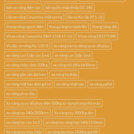
bán xe nâng điện cao
bộ nguồn nhập khẩu DC 24V
Lốp xe nâng Casumina chất lượng
lốp xe Xúc lật 29.5-25
thang nâng người điện
thang nâng tự hành 8m
thang nâng đôi
Vỏ xe nâng Casumina 28x9-15 (8.15-15)
Vỏ xe nâng DEESTONE
Vỏ đặc xe nâng Pio 5.00-8
xe nâng bán tự động quay đổ phuy
xe nâng cao 1 tấn cao 1m6
xe nâng cao 2 tấn 1m6
xe nâng chậu cảnh 500kg
xe nâng dài 685x1600mm
xe nâng gắn cân đài loan
xe nâng hạ thấp
xe nâng mặt bàn điện giá rẻ
xe nâng nhật bản
xe nâng pallet
xe nâng phuy dầu
Xe nâng quay đổ phuy điện 500kg sử dụng trong nhà máy
xe nâng tay 540x2000mm
Xe nâng tay 3000kg đức
xe nâng tay cao 1m2
xe nâng tay càng hẹp 540x1150mm
Xe nâng tay inox 2 tấn
xe nâng tay inox 2500kg giá tốt