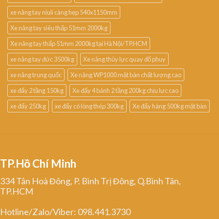
xe nâng tay niuli càng hẹp 540x1150mm
Xe nâng tay siêu thấp 51mm 2000kg
Xe nâng tay thấp 51mm 2000kg tại Hà Nội/TP.HCM
xe nâng tay đức 3500kg
Xe nâng thủy lực quay đổ phuy
xe nâng trung quốc
Xe nâng WP1000 mặt bàn chất lượng cao
xe đẩy 2 tầng 150kg
Xe đẩy 4 bánh 2 tầng 200kg chịu lực cao
xe đẩy 250kg
xe đẩy có lòng thép 300kg
Xe đẩy hàng 500kg mặt bàn
TP.Hồ Chí Minh
334 Tân Hoà Đông, P. Bình Trị Đông, Q.Bình Tân,
TP.HCM
Hotline/Zalo/Viber: 098.441.3730