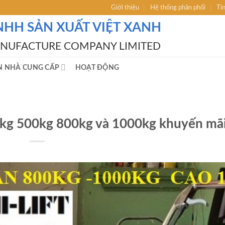
Giới thiệu
Hệ thống phân phối
Ti
NHH SẢN XUẤT VIỆT XANH
ANUFACTURE COMPANY LIMITED
N NHÀ CUNG CẤP
HOẠT ĐỘNG
kg 500kg 800kg và 1000kg khuyến mã