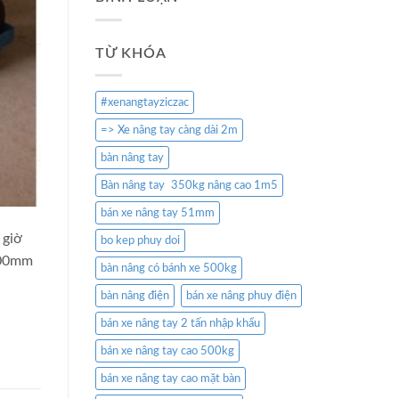
TỪ KHÓA
#xenangtayziczac
=> Xe nâng tay càng dài 2m
bàn nâng tay
Bàn nâng tay 350kg nâng cao 1m5
bán xe nâng tay 51mm
 giờ
bo kep phuy doi
900mm
bàn nâng có bánh xe 500kg
bàn nâng điện
bán xe nâng phuy điện
bán xe nâng tay 2 tấn nhập khẩu
bán xe nâng tay cao 500kg
bán xe nâng tay cao mặt bàn