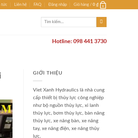
n tức
Liên hệ
FAQ
Đăng nhập
Giỏ hàng /
0
₫
0
Tìm
kiếm:
Hotline: 098 441 3730
GIỚI THIỆU
i
Viet Xanh Hydraulics là nhà cung
cấp thiết bị thủy lực công nghiệp
như bộ nguồn thủy lực, xi lanh
thủy lực, bơm thủy lực, bàn nâng
thủy lực, xe nâng bàn, xe nâng
tay, xe nâng điện, xe nâng thủy
lực.