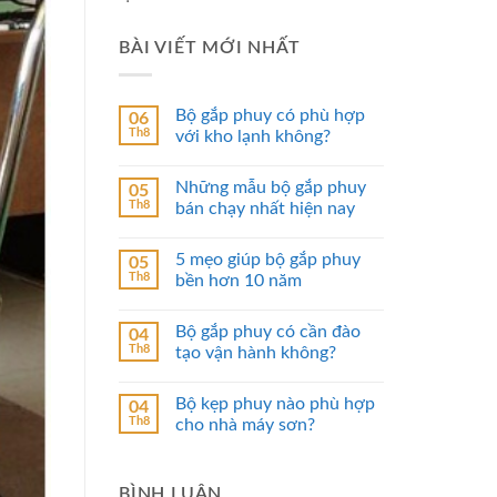
BÀI VIẾT MỚI NHẤT
Bộ gắp phuy có phù hợp
06
Th8
với kho lạnh không?
Những mẫu bộ gắp phuy
05
Th8
bán chạy nhất hiện nay
5 mẹo giúp bộ gắp phuy
05
Th8
bền hơn 10 năm
Bộ gắp phuy có cần đào
04
Th8
tạo vận hành không?
Bộ kẹp phuy nào phù hợp
04
Th8
cho nhà máy sơn?
BÌNH LUẬN