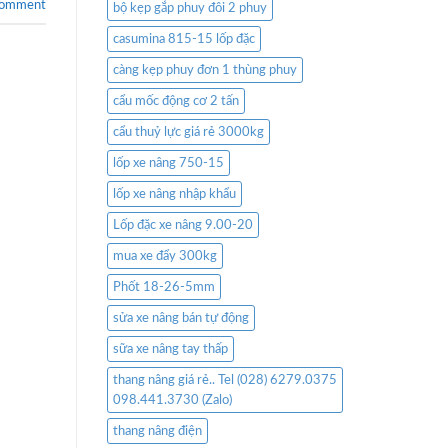
comment
bộ kẹp gắp phuy đôi 2 phuy
casumina 815-15 lốp đặc
càng kẹp phuy đơn 1 thùng phuy
cẩu mốc động cơ 2 tấn
cẩu thuỷ lực giá rẻ 3000kg
lốp xe nâng 750-15
lốp xe nâng nhập khẩu
Lốp đặc xe nâng 9.00-20
mua xe đẩy 300kg
Phốt 18-26-5mm
sửa xe nâng bán tự động
sữa xe nâng tay thấp
thang nâng giá rẻ.. Tel (028) 6279.0375
098.441.3730 (Zalo)
thang nâng điện