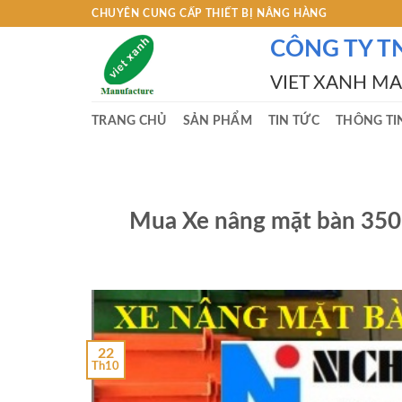
Skip
CHUYÊN CUNG CẤP THIẾT BỊ NÂNG HÀNG
to
CÔNG TY T
content
VIET XANH M
TRANG CHỦ
SẢN PHẨM
TIN TỨC
THÔNG TI
Mua Xe nâng mặt bàn 350
22
Th10