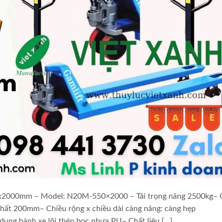
50x2000mm – Model: N20M-550×2000 – Tải trọng nâng 2500kg– 
ất 200mm– Chiều rộng x chiều dài càng nâng: càng hẹp
ụng bánh xe lõi thép bọc nhựa PU– Chất liệu […]