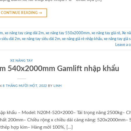
CONTINUE READING
→
2m
,
xe nâng tay càng dài 2m
,
xe nâng tay 550x2000mm
,
xe nâng tay giá rẻ
,
Xe nâ
p siêu dài 2m
,
xe nâng tay siêu dài 2m
,
xe nâng giá rẻ nhập khẩu
,
xe nâng tay giá s
Leave a 
XE NÂNG TAY
 2m 540x2000mm Gamlift nhập khẩu
ON
8 THÁNG MƯỜI MỘT, 2022
BY
LINH
hập khẩu – Model: N20M-520×2000– Tải trọng nâng 2500kg– C
nhất 200mm– Chiều rộng x chiều dài càng nâng: 520x2000mm– 
e thép hợp kim– Hàng mới 100%, […]