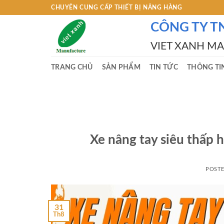
Skip
CHUYÊN CUNG CẤP THIẾT BỊ NÂNG HÀNG
to
CÔNG TY T
content
VIET XANH M
TRANG CHỦ
SẢN PHẨM
TIN TỨC
THÔNG TI
Xe nâng tay siêu thấ
POST
31
Th8