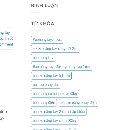
BÌNH LUẬN
TỪ KHÓA
ng tay
ốc
,
thiết
#xenangtayziczac
comment
=> Xe nâng tay càng dài 2m
bàn nâng tay
Bàn nâng tay 350kg nâng cao 1m5
bán xe nâng tay 51mm
bo kep phuy doi
bàn nâng có bánh xe 500kg
bàn nâng điện
bán xe nâng phuy điện
hiều
bán xe nâng tay 2 tấn nhập khẩu
Sử
bán xe nâng tay cao 500kg
bán xe nâng tay cao mặt bàn