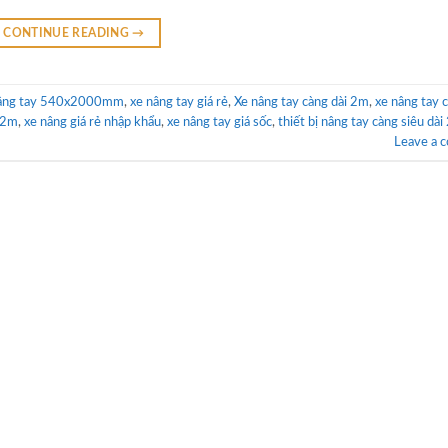
CONTINUE READING
→
nâng tay 540x2000mm
,
xe nâng tay giá rẻ
,
Xe nâng tay càng dài 2m
,
xe nâng tay ca
i 2m
,
xe nâng giá rẻ nhập khẩu
,
xe nâng tay giá sốc
,
thiết bị nâng tay càng siêu dà
Leave a 