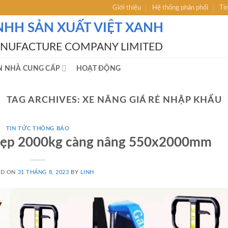
Giới thiệu
Hệ thống phân phối
Ti
NHH SẢN XUẤT VIỆT XANH
ANUFACTURE COMPANY LIMITED
N NHÀ CUNG CẤP
HOẠT ĐỘNG
TAG ARCHIVES:
XE NÂNG GIÁ RẺ NHẬP KHẨU
TIN TỨC THÔNG BÁO
p hẹp 2000kg càng nâng 550x2000mm
ED ON
31 THÁNG 8, 2023
BY
LINH