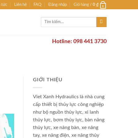
n tức
Liên hệ
FAQ
Đăng nhập
Giỏ hàng /
0
₫
0
Tìm
kiếm:
Hotline: 098 441 3730
GIỚI THIỆU
Viet Xanh Hydraulics là nhà cung
cấp thiết bị thủy lực công nghiệp
như bộ nguồn thủy lực, xi lanh
thủy lực, bơm thủy lực, bàn nâng
thủy lực, xe nâng bàn, xe nâng
tay, xe nâng điện, xe nâng thủy