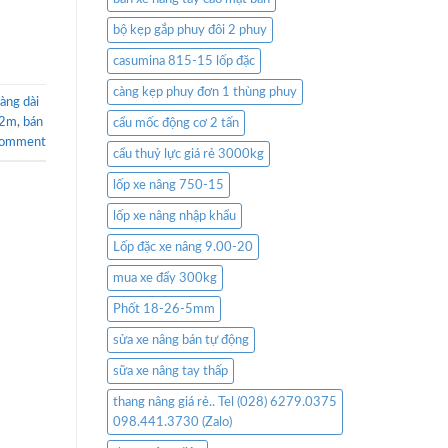
bộ kẹp gắp phuy đôi 2 phuy
casumina 815-15 lốp đặc
càng kẹp phuy đơn 1 thùng phuy
̀ng dài
i 2m
,
bán
cẩu mốc động cơ 2 tấn
comment
cẩu thuỷ lực giá rẻ 3000kg
lốp xe nâng 750-15
lốp xe nâng nhập khẩu
Lốp đặc xe nâng 9.00-20
mua xe đẩy 300kg
Phốt 18-26-5mm
sửa xe nâng bán tự động
sữa xe nâng tay thấp
thang nâng giá rẻ.. Tel (028) 6279.0375
098.441.3730 (Zalo)