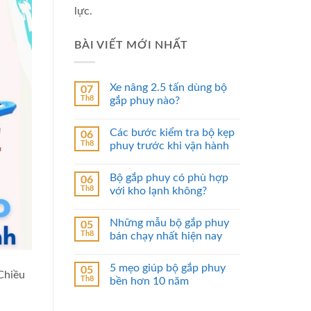
lực.
BÀI VIẾT MỚI NHẤT
Xe nâng 2.5 tấn dùng bộ
07
Th8
gắp phuy nào?
Các bước kiểm tra bộ kẹp
06
Th8
phuy trước khi vận hành
Bộ gắp phuy có phù hợp
06
Th8
với kho lạnh không?
Những mẫu bộ gắp phuy
05
Th8
bán chạy nhất hiện nay
5 mẹo giúp bộ gắp phuy
05
Chiều
Th8
bền hơn 10 năm