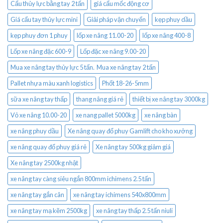
Cẩu thủy lực bằng tay 2 tấn
giá cẩu mốc động cơ
Giá cẩu tay thủy lực mini
Giải pháp vận chuyển
kẹp phuy dầu
kẹp phuy đơn 1 phuy
lốp xe nâng 11.00-20
lốp xe nâng 400-8
Lốp xe nâng đặc 600-9
Lốp đặc xe nâng 9.00-20
Mua xe nâng tay thủy lực 5 tấn. Mua xe nâng tay 2 tấn
Pallet nhựa màu xanh logistics
Phốt 18-26-5mm
sữa xe nâng tay thấp
thang nâng giá rẻ
thiết bị xe nâng tay 3000kg
Vỏ xe nâng 10.00-20
xe nang pallet 5000kg
xe nâng bàn
xe nâng phuy dầu
Xe nâng quay đổ phuy Gamlift cho kho xưởng
xe nâng quay đổ phuy giá rẻ
Xe nâng tay 500kg giảm giá
Xe nâng tay 2500kg nhật
xe nâng tay càng siêu ngắn 800mm ichimens 2.5 tấn
xe nâng tay gắn cân
xe nâng tay ichimens 540x800mm
xe nâng tay mạ kẽm 2500kg
xe nâng tay thấp 2.5 tấn niuli