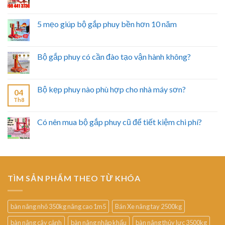
5 mẹo giúp bộ gắp phuy bền hơn 10 năm
Bộ gắp phuy có cần đào tạo vận hành không?
Bộ kẹp phuy nào phù hợp cho nhà máy sơn?
04
Th8
Có nên mua bộ gắp phuy cũ để tiết kiệm chi phí?
TÌM SẢN PHẨM THEO TỪ KHÓA
bàn nâng nhỏ 350kg nâng cao 1m5
Bán Xe nâng tay 2500kg
bàn nâng cây cảnh
bàn nâng nhập khẩu
bàn nâng thủy lực 3500kg