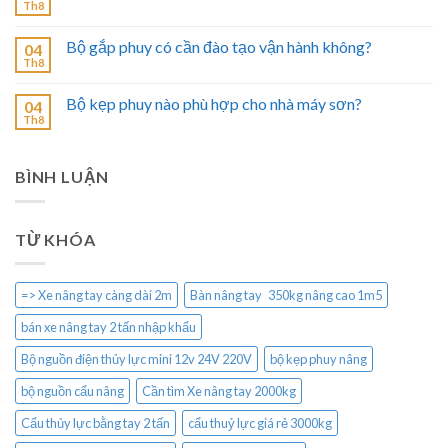
Th8
Bộ gắp phuy có cần đào tạo vận hành không?
04
Th8
Bộ kẹp phuy nào phù hợp cho nhà máy sơn?
04
Th8
BÌNH LUẬN
TỪ KHÓA
=> Xe nâng tay càng dài 2m
Bàn nâng tay 350kg nâng cao 1m5
bán xe nâng tay 2 tấn nhập khẩu
Bộ nguồn điện thủy lực mini 12v 24V 220V
bộ kẹp phuy nâng
bộ nguồn cẩu nâng
Cần tìm Xe nâng tay 2000kg
Cẩu thủy lực bằng tay 2 tấn
cẩu thuỷ lực giá rẻ 3000kg