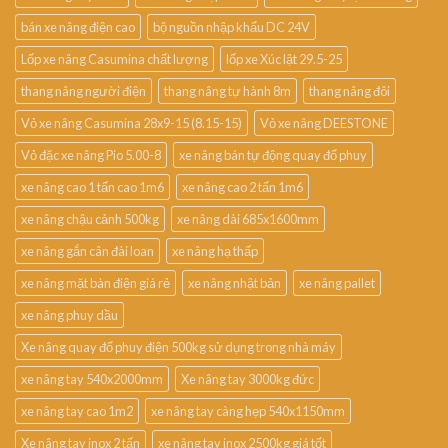
bán xe nâng điện cao
bộ nguồn nhập khẩu DC 24V
Lốp xe nâng Casumina chất lượng
lốp xe Xúc lật 29.5-25
thang nâng người điện
thang nâng tự hành 8m
thang nâng đôi
Vỏ xe nâng Casumina 28x9-15 (8.15-15)
Vỏ xe nâng DEESTONE
Vỏ đặc xe nâng Pio 5.00-8
xe nâng bán tự động quay đổ phuy
xe nâng cao 1 tấn cao 1m6
xe nâng cao 2 tấn 1m6
xe nâng chậu cảnh 500kg
xe nâng dài 685x1600mm
xe nâng gắn cân đài loan
xe nâng hạ thấp
xe nâng mặt bàn điện giá rẻ
xe nâng nhật bản
xe nâng pallet
xe nâng phuy dầu
Xe nâng quay đổ phuy điện 500kg sử dụng trong nhà máy
xe nâng tay 540x2000mm
Xe nâng tay 3000kg đức
xe nâng tay cao 1m2
xe nâng tay càng hẹp 540x1150mm
Xe nâng tay inox 2 tấn
xe nâng tay inox 2500kg giá tốt