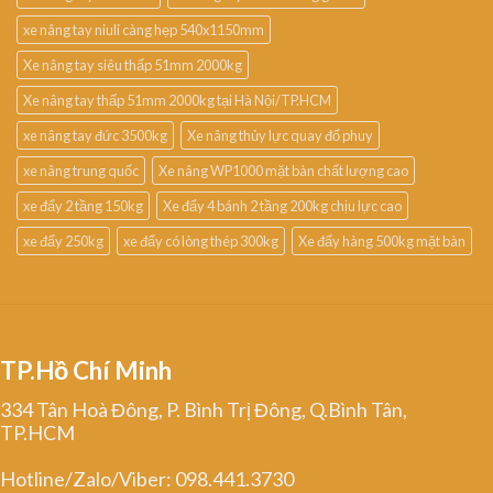
xe nâng tay niuli càng hẹp 540x1150mm
Xe nâng tay siêu thấp 51mm 2000kg
Xe nâng tay thấp 51mm 2000kg tại Hà Nội/TP.HCM
xe nâng tay đức 3500kg
Xe nâng thủy lực quay đổ phuy
xe nâng trung quốc
Xe nâng WP1000 mặt bàn chất lượng cao
xe đẩy 2 tầng 150kg
Xe đẩy 4 bánh 2 tầng 200kg chịu lực cao
xe đẩy 250kg
xe đẩy có lòng thép 300kg
Xe đẩy hàng 500kg mặt bàn
TP.Hồ Chí Minh
334 Tân Hoà Đông, P. Bình Trị Đông, Q.Bình Tân,
TP.HCM
Hotline/Zalo/Viber: 098.441.3730