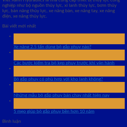
nghiệp như bộ nguồn thủy lực, xi lanh thủy lực, bơm thủy
lực, bàn nâng thủy lực, xe nâng bàn, xe nâng tay, xe nâng
điện, xe nâng thủy lực.
Bài viết mới nhất
07
Th8
Xe nâng 2.5 tấn dùng bộ gắp phuy nào?
06
Th8
Các bước kiểm tra bộ kẹp phuy trước khi vận hành
06
Th8
Bộ gắp phuy có phù hợp với kho lạnh không?
05
Th8
Những mẫu bộ gắp phuy bán chạy nhất hiện nay
05
Th8
5 mẹo giúp bộ gắp phuy bền hơn 10 năm
Bình luận