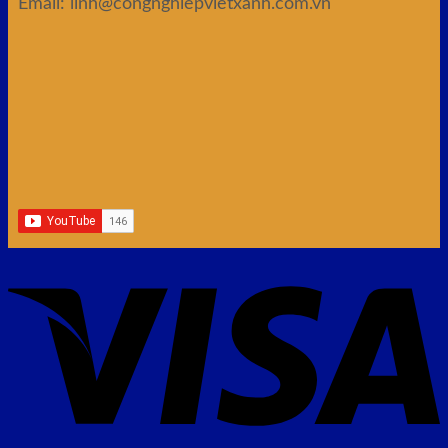
Email: linh@congnghiepvietxanh.com.vn