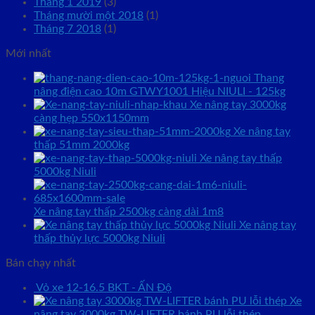
Tháng 1 2019
(3)
Tháng mười một 2018
(1)
Tháng 7 2018
(1)
Mới nhất
Thang
nâng điện cao 10m GTWY1001 Hiệu NIULI - 125kg
Xe nâng tay 3000kg
càng hẹp 550x1150mm
Xe nâng tay
thấp 51mm 2000kg
Xe nâng tay thấp
5000kg Niuli
Xe nâng tay thấp 2500kg càng dài 1m8
Xe nâng tay
thấp thủy lực 5000kg Niuli
Bán chạy nhất
Vỏ xe 12-16.5 BKT - ẤN Độ
Xe
nâng tay 3000kg TW-LIFTER bánh PU lỗi thép