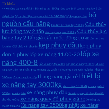
Từ khóa
=> Xe nâng tay càng dài 2m
Bàn nâng tay 350kg nâng cao 1m5
bán xe nâng tay 2 tấn
bộ
nhập khẩu
Bộ nguồn điện thủy lực mini 12v 24V 220V
bộ kẹp phuy nâng
nguồn cẩu nâng
Cẩu thủy
Cần tìm Xe nâng tay 2000kg
lực bằng tay 2 tấn
Cẩu thủy lực
cẩu thuỷ lực giá rẻ 3000kg
bằng tay 2 tấn
giá cẩu mốc động cơ
Giá cẩu tay thủy
kẹp phuy dầu
kẹp phuy
lực mini
Giải pháp vận chuyển
lốp xe
đơn 1 phuy
lốp xe nâng 11.00-20
nâng 400-8
Lốp xe nâng đặc 600-9
Lốp đặc xe nâng 9.00-20
Mua xe
nâng tay thủy lực 5 tấn. Mua xe nâng tay 2 tấn
Pallet nhựa màu xanh logistics
Phốt 18-
thiết bị
thang nâng giá rẻ
26-5mm
sữa xe nâng tay thấp
xe nâng tay 3000kg
Vỏ xe nâng 10.00-20
xe nang pallet
xe nâng phuy dầu
5000kg
xe nâng bàn
Xe nâng quay đổ phuy Gamlift
xe nâng quay đổ phuy giá rẻ
cho kho xưởng
Xe nâng tay
Xe nâng tay 2500kg nhật
xe nâng
500kg giảm giá