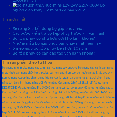
2500kg Niuli
Bộ
nguồn điện thủy lực mini 12v 24V 220V
Tin mới nhất
Xe nâng 2.5 tấn dùng bộ gắp phuy nào?
Các bước kiểm tra bộ kẹp phuy trước khi vận hành
Bộ gắp phuy có phù hợp với kho lạnh không?
Những mẫu bộ gắp phuy bán chạy nhất hiện nay
5 mẹo giúp bộ gắp phuy bền hơn 10 năm
Bộ gắp phuy có cần đào tạo vận hành không?
Tìm sản phẩm theo từ khóa
bàn nâng nhỏ 350kg nâng cao 1m5
Bán Xe nâng tay 2500kg
bàn nâng cây cảnh
bàn nâng
nhập khẩu
bàn nâng thủy lực 3500kg
bán xe nâng điện cao
bộ nguồn nhập khẩu DC 24V
Lốp xe nâng Casumina chất lượng
lốp xe Xúc lật 29.5-25
thang nâng người điện
thang
nâng tự hành 8m
thang nâng đôi
Vỏ xe nâng Casumina 28x9-15 (8.15-15)
Vỏ xe nâng
DEESTONE
Vỏ đặc xe nâng Pio 5.00-8
xe nâng bán tự động quay đổ phuy
xe nâng cao 1
tấn cao 1m6
xe nâng cao 2 tấn 1m6
xe nâng chậu cảnh 500kg
xe nâng dài 685x1600mm
xe nâng gắn cân đài loan
xe nâng hạ thấp
xe nâng mặt bàn điện giá rẻ
xe nâng nhật bản
xe
nâng pallet
xe nâng phuy dầu
Xe nâng quay đổ phuy điện 500kg sử dụng trong nhà máy
xe nâng tay 540x2000mm
Xe nâng tay 3000kg đức
xe nâng tay cao 1m2
xe nâng tay càng
hẹp 540x1150mm
Xe nâng tay inox 2 tấn
xe nâng tay inox 2500kg giá tốt
xe nâng tay