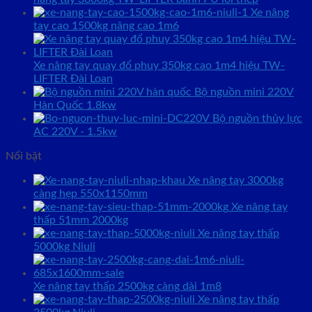
Xe nâng
tay cao 1500kg nâng cao 1m6
Xe nâng tay quay đổ phuy 350kg cao 1m4 hiệu TW-
LIFTER Đài Loan
Bộ nguồn mini 220V
Hàn Quốc 1.8kw
Bộ nguồn thủy lực
AC 220V - 1.5kw
Nổi bật
Xe nâng tay 3000kg
càng hẹp 550x1150mm
Xe nâng tay
thấp 51mm 2000kg
Xe nâng tay thấp
5000kg Niuli
Xe nâng tay thấp 2500kg càng dài 1m8
Xe nâng tay thấp