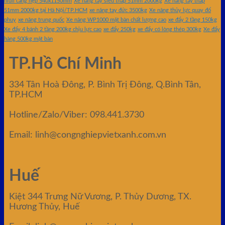
niuli càng hẹp 540x1150mm
Xe nâng tay siêu thấp 51mm 2000kg
Xe nâng tay thấp
51mm 2000kg tại Hà Nội/TP.HCM
xe nâng tay đức 3500kg
Xe nâng thủy lực quay đổ
phuy
xe nâng trung quốc
Xe nâng WP1000 mặt bàn chất lượng cao
xe đẩy 2 tầng 150kg
Xe đẩy 4 bánh 2 tầng 200kg chịu lực cao
xe đẩy 250kg
xe đẩy có lòng thép 300kg
Xe đẩy
hàng 500kg mặt bàn
TP.Hồ Chí Minh
334 Tân Hoà Đông, P. Bình Trị Đông, Q.Bình Tân,
TP.HCM
Hotline/Zalo/Viber: 098.441.3730
Email: linh@congnghiepvietxanh.com.vn
Huế
Kiệt 344 Trưng Nữ Vương, P. Thủy Dương, TX.
Hương Thủy, Huế