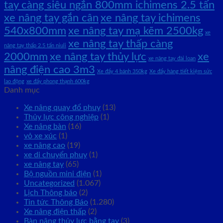
tay càng siêu ngắn 800mm ichimens 2.5 tấn
xe nâng tay gắn cân
xe nâng tay ichimens
540x800mm
xe nâng tay mạ kẽm 2500kg
xe
xe nâng tay thấp càng
nâng tay thấp 2.5 tấn niuli
2000mm
xe nâng tay thủy lực
xe
xe nâng tay đài loan
nâng điện cao 3m3
Xe đẩy 4 bánh 350kg
Xe đẩy hàng tiết kiệm sức
lao động
xe đẩy phong thạnh 600kg
Danh mục
Xe nâng quay đổ phuy
(13)
Thủy lực công nghiệp
(1)
Xe nâng bàn
(16)
vỏ xe xúc
(1)
xe nâng cao
(19)
xe di chuyển phuy
(1)
xe nâng tay
(65)
Bộ nguồn mini điện
(1)
Uncategorized
(1.067)
Lịch Thông báo
(2)
Tin tức Thông Báo
(1.280)
Xe nâng điện thấp
(2)
Bàn nâng thủy lực bằng tay
(3)